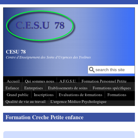
Aller au contenu principal
CESU 78
Centre d'Enseignement des Soins d'Urgences des Yvelines
Recherche
Formulaire de
recherche
Accueil
Qui sommes nous
A.F.G.S.U.
Formation Personnel Petite
Enfance
Entreprises
Etablissements de soins
Formations spécifiques
Grand public
Inscriptions
Evaluations de formations
Formations
Qualité de vie au travail
L’urgence Médico Psychologique
Formation Creche Petite enfance