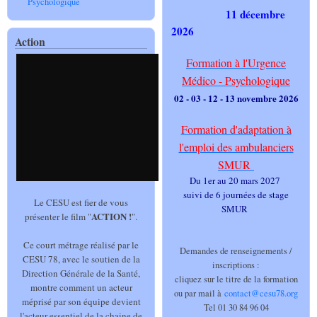
Psychologique
11 décembre
2026
Action
Formation à l'Urgence
Médico - Psychologique
02 - 03 - 12 - 13 novembre 2026
Formation d'adaptation à
l'emploi des ambulanciers
SMUR
Du 1er au 20 mars 2027
suivi de 6 journées de stage
Le CESU est fier de vous
SMUR
ACTION !
présenter le film "
".
Ce court métrage réalisé par le
Demandes de renseignements /
CESU 78, avec le soutien de la
inscriptions :
Direction Générale de la Santé,
cliquez sur le titre de la formation
montre comment un acteur
ou par mail à
contact@cesu78.org
méprisé par son équipe devient
Tel 01 30 84 96 04
l'acteur essentiel de la chaine de