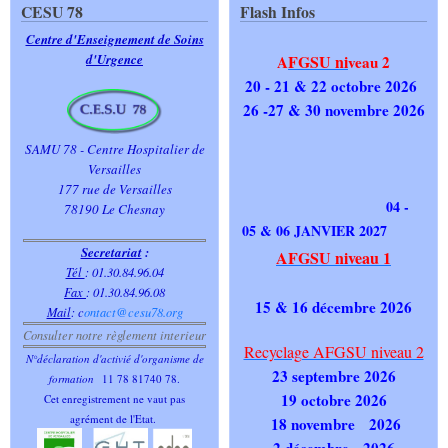
CESU 78
Flash Infos
Centre d'Enseignement de Soins
d'Urgence
FGSU ni
A
veau 2
20 - 21 & 22 octobre 2026
26 -27 & 30 novembre 2026
SAMU 78 - Centre Hospitalier de
Versailles
177 rue de Versailles
04 -
78190 Le Chesnay
05 & 06 JANVIER 2027
Secretariat
:
AFGSU niveau 1
Tél
: 01.30.84.96.04
Fax
: 01.30.84.96.08
15 & 16 décembre 2026
Mail
:
c
ontact@cesu78.org
Consulter notre règlement interieur
Recyclage AFGSU niveau 2
N°déclaration d'activié d'organisme de
23 septembre 2026
formation
11 78 81740 78.
19 octobre 2026
Cet enregistrement ne vaut pas
agrément de l'Etat.
18 novembre 2026
2 décembre 2026