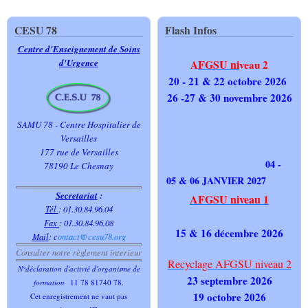
CESU 78
Flash Infos
Centre d'Enseignement de Soins
d'Urgence
FGSU ni
A
veau 2
20 - 21 & 22 octobre 2026
26 -27 & 30 novembre 2026
SAMU 78 - Centre Hospitalier de
Versailles
177 rue de Versailles
04 -
78190 Le Chesnay
05 & 06 JANVIER 2027
Secretariat
:
AFGSU niveau 1
Tél
: 01.30.84.96.04
Fax
: 01.30.84.96.08
15 & 16 décembre 2026
Mail
:
c
ontact@cesu78.org
Consulter notre règlement interieur
Recyclage AFGSU niveau 2
N°déclaration d'activié d'organisme de
23 septembre 2026
formation
11 78 81740 78.
19 octobre 2026
Cet enregistrement ne vaut pas