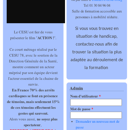
Tel 01 30 84 96 04
Salle de formation accessible aux
personnes à mobilité réduite.
Si vous vous trouvez en
Le CESU est fier de vous
situation de handicap,
ACTION !
présenter le film "
".
contactez-nous afin de
Ce court métrage réalisé par le
trouver la situation la plus
CESU 78, avec le soutien de la
adaptée au déroulement de
Direction Générale de la Santé,
montre comment un acteur
la formation
méprisé par son équipe devient
l'acteur essentiel de la chaine de
survie.
Admin
En France 70% des arrêts
cardiaques se font en présence
Nom d'utilisateur
*
de témoins, mais seulement 15%
de ces témoins effectuent les
Mot de passe
*
gestes qui sauvent.
ne soyez plus
Alors vous aussi,
Demander un nouveau mot de
spectateur
,
passe