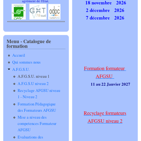
agrément de l'Etat.
18 novembre 2026
2 décembre 2026
7 décembre 2026
Menu - Catalogue de
formation
Accueil
Qui sommes nous
Formation formateur
A.F.G.S.U.
AFGSU
A.F.G.S.U. niveau 1
A.F.G.S.U niveau 2
11 au 22 Janvier 2027
Recyclage AFGSU niveau
1 - Niveau 2
Formation Pédagogique
des Formateurs AFGSU
Recyclage formateurs
Mise a niveau des
AFGSU niveau 2
competences Formateur
AFGSU
Evaluations des