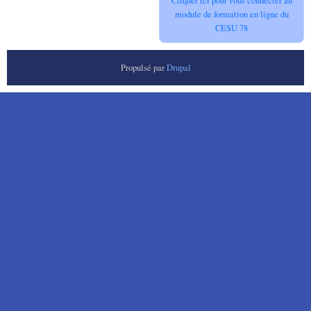
Cliquer ici pour vous connecter au
module de formation en ligne du
CESU 78
Propulsé par
Drupal