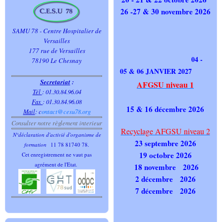
26 -27 & 30 novembre 2026
SAMU 78 - Centre Hospitalier de
Versailles
177 rue de Versailles
04 -
78190 Le Chesnay
05 & 06 JANVIER 2027
Secretariat
:
AFGSU niveau 1
Tél
: 01.30.84.96.04
Fax
: 01.30.84.96.08
15 & 16 décembre 2026
Mail
:
c
ontact@cesu78.org
Consulter notre règlement interieur
Recyclage AFGSU niveau 2
N°déclaration d'activié d'organisme de
23 septembre 2026
formation
11 78 81740 78.
19 octobre 2026
Cet enregistrement ne vaut pas
agrément de l'Etat.
18 novembre 2026
2 décembre 2026
7 décembre 2026