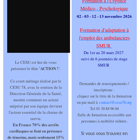
Formation à l'Urgence
Médico - Psychologique
02 - 03 - 12 - 13 novembre 2026
Formation d'adaptation à
l'emploi des ambulanciers
SMUR
Du 1er au 20 mars 2027
suivi de 6 journées de stage
Le CESU est fier de vous
SMUR
ACTION !
présenter le film "
".
Ce court métrage réalisé par le
Demandes de renseignements /
CESU 78, avec le soutien de la
inscriptions :
Direction Générale de la Santé,
cliquez sur le titre de la formation
montre comment un acteur
ou par mail à
contact@cesu78.org
méprisé par son équipe devient
Tel 01 30 84 96 04
l'acteur essentiel de la chaine de
Salle de formation accessible aux
survie.
personnes à mobilité réduite.
En France 70% des arrêts
cardiaques se font en présence
Si vous vous trouvez en
de témoins, mais seulement 15%