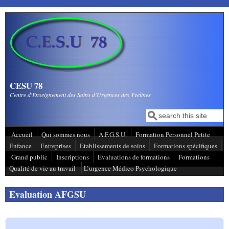
Aller au contenu principal
CESU 78
Centre d'Enseignement des Soins d'Urgences des Yvelines
Recherche
Formulaire de
recherche
Accueil
Qui sommes nous
A.F.G.S.U.
Formation Personnel Petite
Enfance
Entreprises
Etablissements de soins
Formations spécifiques
Grand public
Inscriptions
Evaluations de formations
Formations
Qualité de vie au travail
L’urgence Médico Psychologique
Evaluation AFGSU