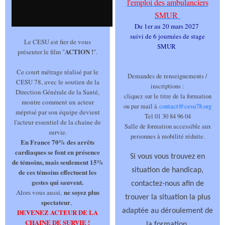
l'emploi des ambulanciers
SMUR
Du 1er au 20 mars 2027
suivi de 6 journées de stage
Le CESU est fier de vous
SMUR
ACTION !
présenter le film "
".
Ce court métrage réalisé par le
Demandes de renseignements /
CESU 78, avec le soutien de la
inscriptions :
Direction Générale de la Santé,
cliquez sur le titre de la formation
montre comment un acteur
ou par mail à
contact@cesu78.org
méprisé par son équipe devient
Tel 01 30 84 96 04
l'acteur essentiel de la chaine de
Salle de formation accessible aux
survie.
personnes à mobilité réduite.
En France 70% des arrêts
cardiaques se font en présence
Si vous vous trouvez en
de témoins, mais seulement 15%
situation de handicap,
de ces témoins effectuent les
gestes qui sauvent.
contactez-nous afin de
ne soyez plus
Alors vous aussi,
trouver la situation la plus
spectateur
,
adaptée au déroulement de
DEVENEZ ACTEUR DE LA
CHAINE DE SURVIE !
la formation