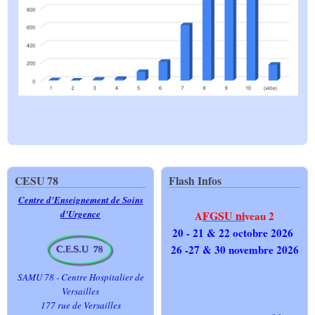
CESU 78
Flash Infos
Centre d'Enseignement de Soins
d'Urgence
FGSU ni
A
veau 2
20 - 21 & 22 octobre 2026
26 -27 & 30 novembre 2026
SAMU 78 - Centre Hospitalier de
Versailles
177 rue de Versailles