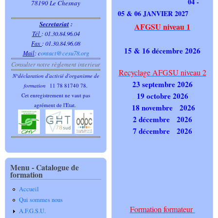
04 -
78190 Le Chesnay
05 & 06 JANVIER 2027
Secretariat
:
AFGSU niveau 1
Tél
: 01.30.84.96.04
Fax
: 01.30.84.96.08
15 & 16 décembre 2026
Mail
:
c
ontact@cesu78.org
Consulter notre règlement interieur
Recyclage AFGSU niveau 2
N°déclaration d'activié d'organisme de
23 septembre 2026
formation
11 78 81740 78.
19 octobre 2026
Cet enregistrement ne vaut pas
agrément de l'Etat.
18 novembre 2026
2 décembre 2026
7 décembre 2026
Menu - Catalogue de
formation
Accueil
Qui sommes nous
Formation formateur
A.F.G.S.U.